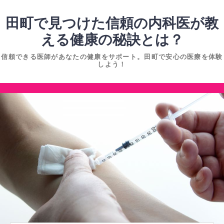
コ
ン
田町で見つけた信頼の内科医が教
テ
える健康の秘訣とは？
ン
信頼できる医師があなたの健康をサポート。田町で安心の医療を体験
ツ
しよう！
へ
ス
コ
キ
ン
ッ
テ
プ
ン
ツ
へ
ス
キ
ッ
プ