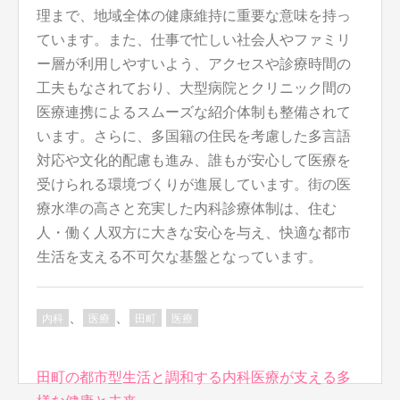
理まで、地域全体の健康維持に重要な意味を持っ
ています。また、仕事で忙しい社会人やファミリ
ー層が利用しやすいよう、アクセスや診療時間の
工夫もなされており、大型病院とクリニック間の
医療連携によるスムーズな紹介体制も整備されて
います。さらに、多国籍の住民を考慮した多言語
対応や文化的配慮も進み、誰もが安心して医療を
受けられる環境づくりが進展しています。街の医
療水準の高さと充実した内科診療体制は、住む
人・働く人双方に大きな安心を与え、快適な都市
生活を支える不可欠な基盤となっています。
、
、
内科
医療
田町
医療
投
田町の都市型生活と調和する内科医療が支える多
稿