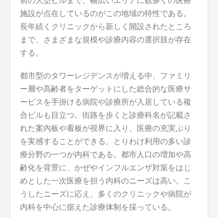
前の大型ビルまで、幅広いエリアに数多くの医療
施設が点在しているのがこの地域の特性である。
長年続くクリニックから新しく開設されたところ
まで、さまざまな規模や診療内容の選択肢が存在
する。
都市型のタワーレジデンスが増える中、ファミリ
ー層や高齢者をターゲットにした総合的な医療サ
ービスを手掛ける病院や診療所が入居している複
合ビルも目立つ。街路を歩くと診療科名が記載さ
れた案内板や看板が視界に入り、医療の充実ぶり
を実感することができる。とりわけ利用の多い診
療分野の一つが内科である。都市人口の増加や高
齢化を背景に、かぜやインフルエンザ対策をはじ
めとした一次医療を担う内科のニーズは高い。こ
うしたニーズに応え、多くのクリニックや病院が
内科を中心に据えた診療体制を採っている。