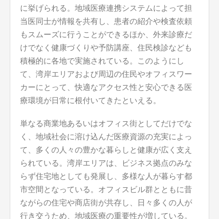
に挙げられる。地域医療連携システムによって担
当医同士が情報を共有し、患者の紹介や検査依頼
もスムーズに行うことができるほか、外来診療だ
けでなく健康づくりや予防講座、住民検診なども
積極的に各地で実施されている。このようにし
て、湾岸エリアおよび周辺の住民やオフィスワー
カーにとって、快適なアクセス性と安心できる医
療環境が日常に根付いてきたといえる。
単なる商業地あるいはオフィス街としてだけでな
く、地域社会に溶け込んだ医療資源の充実によっ
て、多くの人々の豊かな暮らしと健康が広く支え
られている。湾岸エリアは、ビジネス拠点のみな
らず住宅地としても発展し、多様な人が暮らす都
市空間となっている。オフィスビル群とともに昔
ながらの住宅や商店街が共存し、日々多くの人が
行き交うため、地域医療の重要性が増している。