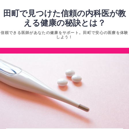
コ
ン
田町で見つけた信頼の内科医が教
テ
える健康の秘訣とは？
ン
信頼できる医師があなたの健康をサポート。田町で安心の医療を体験
ツ
しよう！
へ
ス
コ
キ
ン
ッ
テ
プ
ン
ツ
へ
ス
キ
ッ
プ