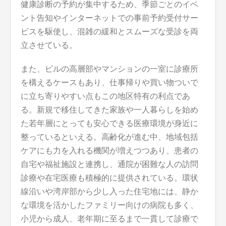
健康診断の予約が集中するため、季節ごとのイベ
ント告知やインターネットでの事前予約受付サー
ビスを駆使し、混雑の緩和とスムーズな受診を両
立させている。
また、ビルの高層部やマンションの一室に診療所
を構えるケースもあり、仕事帰りや買い物ついで
に立ち寄りやすい点もこの地区特有の利点であ
る。新規で移住してきた家族や一人暮らしを始め
た若年層にとっても安心できる医療環境が身近に
整っているといえる。高齢化が進む中、地域包括
ケアにも力を入れる機関が増えつつあり、患者の
自宅や福祉施設と連携し、通院が困難な人の訪問
診療や在宅医療も積極的に提供されている。環状
線沿いや湾岸部から少し入った住宅地には、静か
な環境を活かしたファミリー向けの病院も多く、
小児から成人、老年期に至るまで一貫して診療で