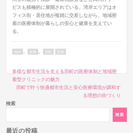
ビスも積極的に展開されている。湾岸エリアはオ
フィス街・居住地が複雑に交差しながら、地域密
着の医療体制が暮らしの安心と健康を支えてい
る。
、
、
内科
医療
田町
医療
投
多様な都市生活を支える田町の医療体制と地域密
稿
着型クリニックの魅力
ナ
田町で叶う快適都市生活と安心医療環境が調和す
ビ
る理想の街づくり
ゲ
検索
ー
シ
検索
ョ
ン
最近の投稿