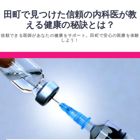
コ
ン
田町で見つけた信頼の内科医が教
テ
える健康の秘訣とは？
ン
信頼できる医師があなたの健康をサポート。田町で安心の医療を体験
ツ
しよう！
へ
ス
コ
キ
ン
ッ
テ
プ
ン
ツ
へ
ス
キ
ッ
プ