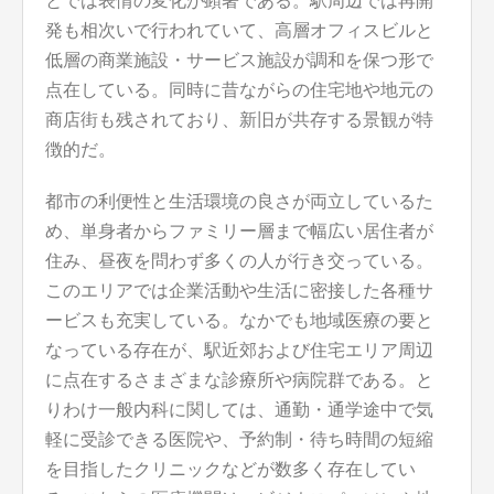
とでは表情の変化が顕著である。駅周辺では再開
発も相次いで行われていて、高層オフィスビルと
低層の商業施設・サービス施設が調和を保つ形で
点在している。同時に昔ながらの住宅地や地元の
商店街も残されており、新旧が共存する景観が特
徴的だ。
都市の利便性と生活環境の良さが両立しているた
め、単身者からファミリー層まで幅広い居住者が
住み、昼夜を問わず多くの人が行き交っている。
このエリアでは企業活動や生活に密接した各種サ
ービスも充実している。なかでも地域医療の要と
なっている存在が、駅近郊および住宅エリア周辺
に点在するさまざまな診療所や病院群である。と
りわけ一般内科に関しては、通勤・通学途中で気
軽に受診できる医院や、予約制・待ち時間の短縮
を目指したクリニックなどが数多く存在してい