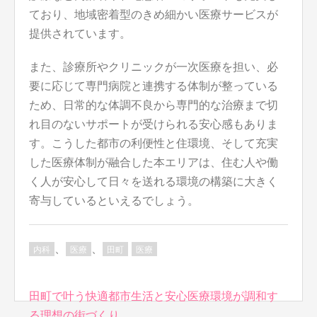
ており、地域密着型のきめ細かい医療サービスが
提供されています。
また、診療所やクリニックが一次医療を担い、必
要に応じて専門病院と連携する体制が整っている
ため、日常的な体調不良から専門的な治療まで切
れ目のないサポートが受けられる安心感もありま
す。こうした都市の利便性と住環境、そして充実
した医療体制が融合した本エリアは、住む人や働
く人が安心して日々を送れる環境の構築に大きく
寄与しているといえるでしょう。
、
、
内科
医療
田町
医療
投
田町で叶う快適都市生活と安心医療環境が調和す
稿
る理想の街づくり