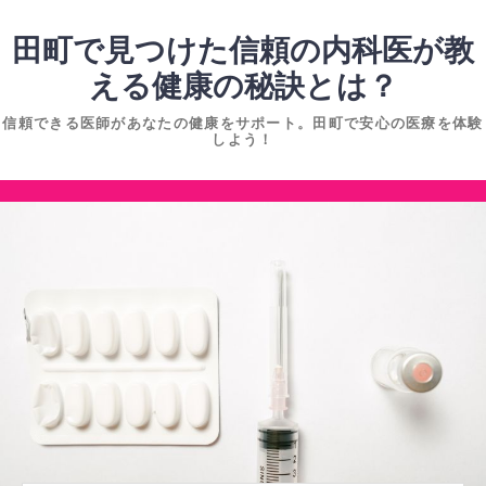
コ
ン
田町で見つけた信頼の内科医が教
テ
える健康の秘訣とは？
ン
信頼できる医師があなたの健康をサポート。田町で安心の医療を体験
ツ
しよう！
へ
ス
コ
キ
ン
ッ
テ
プ
ン
ツ
へ
ス
キ
ッ
プ