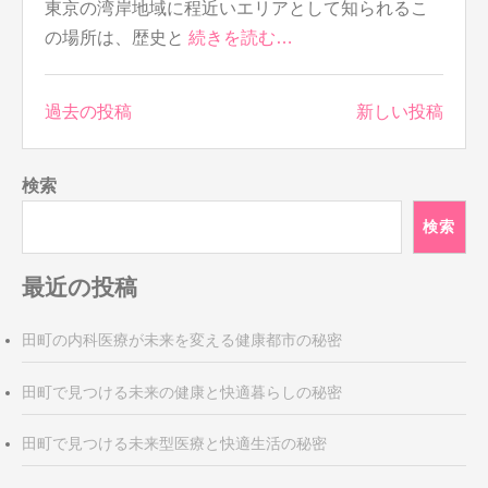
東京の湾岸地域に程近いエリアとして知られるこ
の場所は、歴史と
続きを読む…
投
過去の投稿
新しい投稿
稿
ナ
検索
ビ
ゲ
検索
ー
シ
最近の投稿
ョ
ン
田町の内科医療が未来を変える健康都市の秘密
田町で見つける未来の健康と快適暮らしの秘密
田町で見つける未来型医療と快適生活の秘密